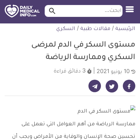
ابحث…
ابحث
معلومة
لتخطي
الرئيسية
/
مقالات طبية
/
السكري
طبية
لمحتوى
موثقة
مستوى السكر في الدم لمرضى
السكري وممارسة الرياضة
3 دقائق
قراءة
10 يونيو 2021
شارك على تيليجرام - ديلي ميديكال انفو
شارك على فيسبوك - ديلي ميديكال انفو
شارك على تويتر - ديلي ميديكال انفو
ممارسة الرياضة من أهم العوامل التي تعمل على
تحسين صحة الإنسان والوقاية من الأمراض ويجب أن