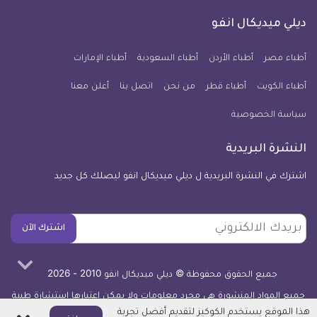
على
على
على
على
على
على
كل
فيسبوك
تويتر
يوتيوب
انستجرام
فايبر
نبض
ديلي ميديكال انفو
يوم
معلومة
أطباء مصر
أطباء الأردن
أطباء السعودية
أطباء الإمارات
طبية
أطباء الكويت
أطباء قطر
من نحن
للآيفون
اتصل بنا
أعلن معنا
سياسة الخصوصية
النشرة البريدية
اشترك في النشرة البريدية ل ديلي ميديكال انفو ليصلك كل جديد
بريدك
اشترك الآن
الالكتروني
جميع الحقوق محفوظة © ديلي ميديكال انفو 2010 - 2026
جميع المواد المنشورة هي مجرد معلومات ولا يمكن اعتبارها استشارة طبية
أو توصية علاجية -
اعرف المزيد
هذا الموقع يستخدم الكوكيز لتقديم أفضل تجربة
اغلاق