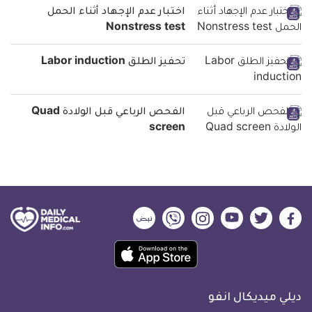
اختبار عدم الإجهاد أثناء الحمل
Nonstress test
تحفيز الطلق Labor induction
الفحص الرباعي قبل الولادة Quad
screen
ديلي
ديلي
ديلي
ديلي
ديلي
ديلي
ميديكال
ميديكال
ميديكال
ميديكال
ميديكال
ميديكال
حمل
انفو
انفو
انفو
انفو
انفو
انفو
تطبيق
على
على
على
على
على
على
كل
فيسبوك
تويتر
يوتيوب
انستجرام
فايبر
نبض
ديلي ميديكال انفو
يوم