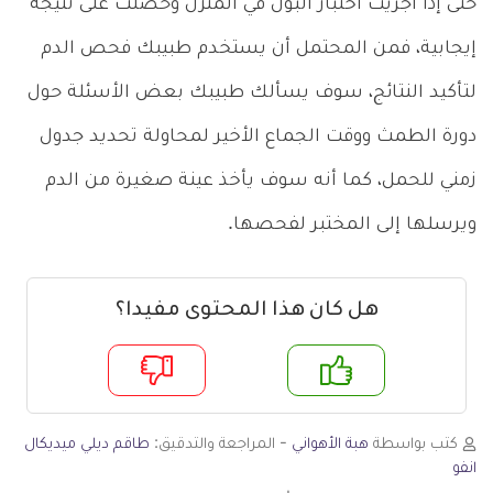
حتى إذا أجريت اختبار البول في المنزل وحصلت على نتيجة
إيجابية، فمن المحتمل أن يستخدم طبيبك فحص الدم
لتأكيد النتائج، سوف يسألك طبيبك بعض الأسئلة حول
دورة الطمث ووقت الجماع الأخير لمحاولة تحديد جدول
زمني للحمل، كما أنه سوف يأخذ عينة صغيرة من الدم
ويرسلها إلى المختبر لفحصها.
هل كان هذا المحتوى مفيدا؟
م
لا
كتب بواسطة
هبة الأهواني
- المراجعة والتدقيق:
طاقم ديلي ميديكال
انفو