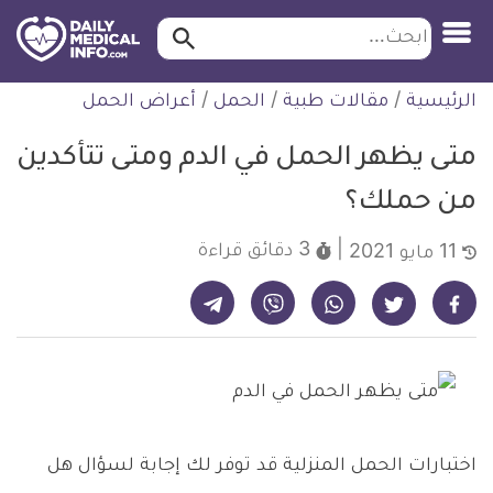
ابحث…
ابحث
معلومة
لتخطي
الرئيسية
/
مقالات طبية
/
الحمل
/
أعراض الحمل
طبية
لمحتوى
موثقة
متى يظهر الحمل في الدم ومتى تتأكدين
من حملك؟
3 دقائق
قراءة
11 مايو 2021
شارك على تيليجرام - ديلي ميديكال انفو
شارك على فيسبوك - ديلي ميديكال انفو
شارك على واتساب - ديلي ميديكال انفو
شارك على فايبر - ديلي ميديكال انفو
شارك على تويتر - ديلي ميديكال انفو
اختبارات الحمل المنزلية قد توفر لك إجابة لسؤال هل