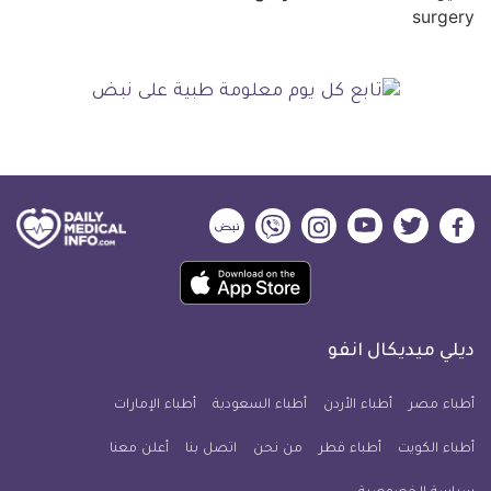
ديلي
ديلي
ديلي
ديلي
ديلي
ديلي
ميديكال
ميديكال
ميديكال
ميديكال
ميديكال
ميديكال
حمل
انفو
انفو
انفو
انفو
انفو
انفو
تطبيق
على
على
على
على
على
على
كل
فيسبوك
تويتر
يوتيوب
انستجرام
فايبر
نبض
ديلي ميديكال انفو
يوم
معلومة
أطباء مصر
أطباء الأردن
أطباء السعودية
أطباء الإمارات
طبية
أطباء الكويت
أطباء قطر
من نحن
للآيفون
اتصل بنا
أعلن معنا