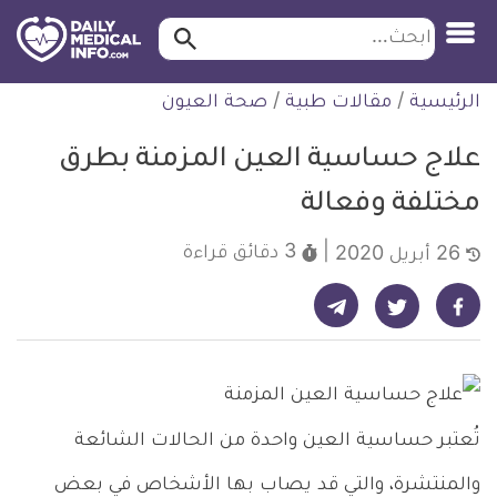
ابحث…
ابحث
معلومة
لتخطي
الرئيسية
/
مقالات طبية
/
صحة العيون
طبية
لمحتوى
موثقة
علاج حساسية العين المزمنة بطرق
مختلفة وفعالة
3 دقائق
قراءة
26 أبريل 2020
شارك على تيليجرام - ديلي ميديكال انفو
شارك على فيسبوك - ديلي ميديكال انفو
شارك على تويتر - ديلي ميديكال انفو
تُعتبر حساسية العين واحدة من الحالات الشائعة
والمنتشرة، والتي قد يصاب بها الأشخاص في بعض