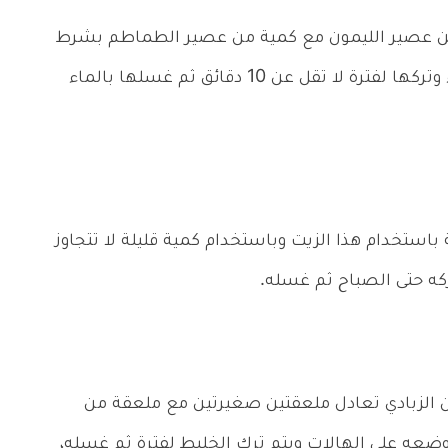
ن عصير الليمون مع كمية من عصير الطماطم بشرط
تساوي الكميات ثم وضعها على الهالات السوداء وتركها لفترة لا تقل عن 10 دقائق ثم غسلها بالماء
ستخدام هذا الزيت وباستخدام كمية قليلة لا تتجاوز
ركه حتى الصباح ثم غسله.
لزبادي تعادل ملعقتين صغيرتين مع ملعقة من
عه على الهالات ويتم ترك الخليط لفترة ثم غسله،