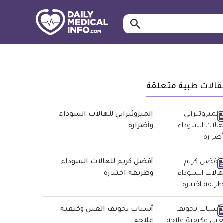
ابحث…
معلومة
طبية
موثقة
قالات طبية متعلقة
الميزوثيرابي للهالات السوداء
وأضراره
أفضل كريم للهالات السوداء
وطريقة اختياره
أسباب تجويف العين وكيفية
علاجه