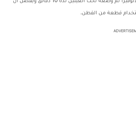
يمكنكِ عمل ماسك للهالات السوداء من صبار الألوفيرا ثم وضعه تحت العينين لدة 10 دقائق ويفضل أن
ستخدام قطعة من القطن.
ADVERTISE