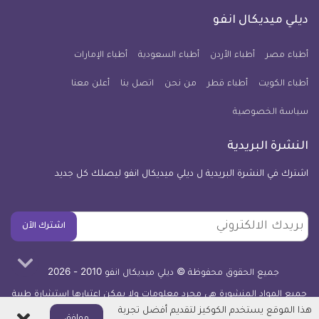
كل
فيسبوك
تويتر
يوتيوب
انستجرام
فايبر
نبض
ديلي ميديكال انفو
يوم
معلومة
أطباء مصر
أطباء الأردن
أطباء السعودية
أطباء الإمارات
طبية
أطباء الكويت
أطباء قطر
من نحن
للآيفون
اتصل بنا
أعلن معنا
سياسة الخصوصية
النشرة البريدية
اشترك في النشرة البريدية ل ديلي ميديكال انفو ليصلك كل جديد
بريدك
اشترك الآن
الالكتروني
جميع الحقوق محفوظة © ديلي ميديكال انفو 2010 - 2026
جميع المواد المنشورة هي مجرد معلومات ولا يمكن اعتبارها استشارة طبية
أو توصية علاجية -
اعرف المزيد
هذا الموقع يستخدم الكوكيز لتقديم أفضل تجربة
اغلاق