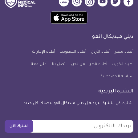
ديلي
ديلي
ديلي
ديلي
ديلي
ديلي
ميديكال
ميديكال
ميديكال
ميديكال
ميديكال
ميديكال
حمل
انفو
انفو
انفو
انفو
انفو
انفو
تطبيق
على
على
على
على
على
على
كل
فيسبوك
تويتر
يوتيوب
انستجرام
فايبر
نبض
ديلي ميديكال انفو
يوم
معلومة
أطباء مصر
أطباء الأردن
أطباء السعودية
أطباء الإمارات
طبية
أطباء الكويت
أطباء قطر
من نحن
للآيفون
اتصل بنا
أعلن معنا
سياسة الخصوصية
النشرة البريدية
اشترك في النشرة البريدية ل ديلي ميديكال انفو ليصلك كل جديد
بريدك
اشترك الآن
الالكتروني