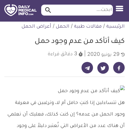
ابحث…
ابحث
معلومة
لتخطي
الرئيسية
/
مقالات طبية
/
الحمل
/
أعراض الحمل
طبية
لمحتوى
موثقة
كيف أتأكد من عدم وجود حمل
3 دقائق
قراءة
29 يونيو 2020
شارك على تيليجرام - ديلي ميديكال انفو
شارك على فيسبوك - ديلي ميديكال انفو
شارك على تويتر - ديلي ميديكال انفو
هل تتساءلين إذا كنتِ حامل أم لا، وترغبين في معرفة
وجود الحمل من عدمه؟ إن كنت كذلك، فعليك أن تعلمي
أن هناك عدد من الأعراض التي تُعتبر دليلاً على وجود