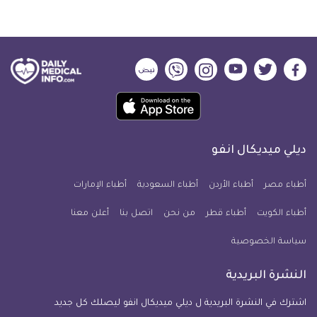
ديلي
ديلي
ديلي
ديلي
ديلي
ديلي
ميديكال
ميديكال
ميديكال
ميديكال
ميديكال
ميديكال
حمل
انفو
انفو
انفو
انفو
انفو
انفو
تطبيق
على
على
على
على
على
على
كل
فيسبوك
تويتر
يوتيوب
انستجرام
فايبر
نبض
ديلي ميديكال انفو
يوم
معلومة
أطباء مصر
أطباء الأردن
أطباء السعودية
أطباء الإمارات
طبية
أطباء الكويت
أطباء قطر
من نحن
للآيفون
اتصل بنا
أعلن معنا
سياسة الخصوصية
النشرة البريدية
اشترك في النشرة البريدية ل ديلي ميديكال انفو ليصلك كل جديد