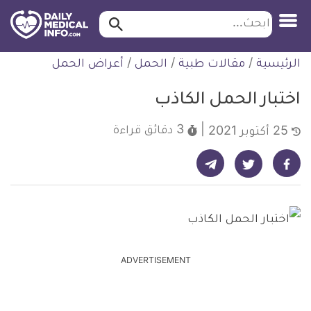
ابحث…
ابحث
معلومة
لتخطي
الرئيسية
/
مقالات طبية
/
الحمل
/
أعراض الحمل
طبية
لمحتوى
موثقة
اختبار الحمل الكاذب
3 دقائق
قراءة
25 أكتوبر 2021
شارك على تيليجرام - ديلي ميديكال انفو
شارك على فيسبوك - ديلي ميديكال انفو
شارك على تويتر - ديلي ميديكال انفو
ADVERTISEMENT