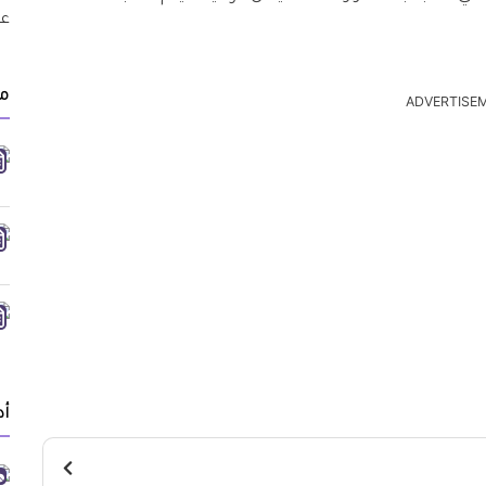
م
ADVERTISE
أد