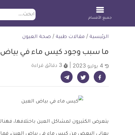
ابحث
جميع الأقسام
لتخطي
الرئيسية
/
مقالات طبية
/
صحة العيون
لمحتوى
ما سبب وجود كيس ماء في بياض ا
3 دقائق
قراءة
4 يوليو 2023
شارك على تيليجرام - ديلي ميديكال انفو
شارك على فيسبوك - ديلي ميديكال انفو
شارك على تويتر - ديلي ميديكال انفو
يتعرض الكثيرون لمشاكل العين باختلافها، فهناك من
يعاني البعض من كيس ماء في بياض العين، فما 