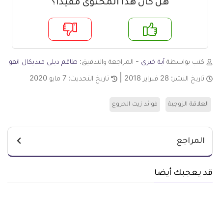
هل كان هذا المحتوى مفيدا؟
م
لا
كتب بواسطة
آية خيري
- المراجعة والتدقيق:
طاقم ديلي ميديكال انفو
تاريخ النشر:
28 فبراير 2018
تاريخ التحديث:
7 مايو 2020
العلاقة الزوجية
فوائد زيت الخروع
المراجع
قد يعجبك أيضا