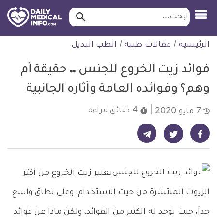
ابحث…
ابحث
معلومة
لتخطي
الرئيسية
/
مقالات طبية
/
الطب البديل
طبية
لمحتوى
موثقة
فوائد زيت الخروع للجنس .. حقيقة أم
وهم؟ وفوائده العامة وآثاره الجانبية
4 دقائق
قراءة
7 مايو 2020
شارك على تيليجرام - ديلي ميديكال انفو
شارك على فيسبوك - ديلي ميديكال انفو
شارك على تويتر - ديلي ميديكال انفو
يعتبر زيت الخروع من أكثر
الزيوت المنتشرة من حيث الاستخدام، وعلى نطاق واسع
جداً، حيث توجد له الكثير من الفوائد، ولكن ماذا عن فوائد