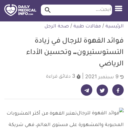
ابحث…
ابحث
معلومة
لتخطي
الرئيسية
/
مقالات طبية
/
صحة الرجل
طبية
لمحتوى
موثقة
فوائد القهوة للرجال في زيادة
التستوستيرون.. وتحسين الأداء
الرياضي
3 دقائق
قراءة
9 سبتمبر 2021
شارك على تيليجرام - ديلي ميديكال انفو
شارك على فيسبوك - ديلي ميديكال انفو
شارك على تويتر - ديلي ميديكال انفو
تعتبر القهوة من أكثر المشروبات
المحبوبة والمشهورة على مستوى العالم، فهي شريكة