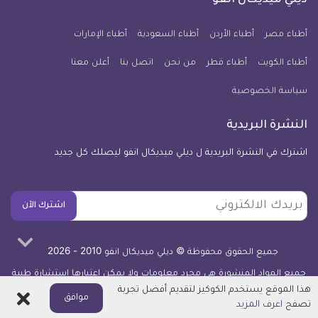
ديلي ميديكال انفو
يوم
معلومة
أطباء مصر
أطباء الأردن
أطباء السعودية
أطباء الإمارات
طبية
أطباء الكويت
أطباء قطر
من نحن
للآيفون
اتصل بنا
أعلن معنا
سياسة الخصوصية
النشرة البريدية
اشترك في النشرة البريدية ل ديلي ميديكال انفو ليصلك كل جديد
بريدك
اشترك الآن
الالكتروني
جميع الحقوق محفوظة © ديلي ميديكال انفو 2010 - 2026
جميع المواد المنشورة هي مجرد معلومات ولا يمكن اعتبارها استشارة طبية
أو توصية علاجية -
اعرف المزيد
هذا الموقع يستخدم الكوكيز لتقديم أفضل تجربة
اغلاق
موافق
تصفح
اعرف المزيد