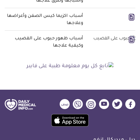
وأسبابها وطرق علاجها
أسباب اكزيما كيس الصفن وأعراضها
وعلاجها
أسباب ظهور حبوب على القضيب
وكيفية علاجها
ديلي
ديلي
ديلي
ديلي
ديلي
ديلي
ميديكال
ميديكال
ميديكال
ميديكال
ميديكال
ميديكال
حمل
انفو
انفو
انفو
انفو
انفو
انفو
تطبيق
على
على
على
على
على
على
كل
فيسبوك
تويتر
يوتيوب
انستجرام
فايبر
نبض