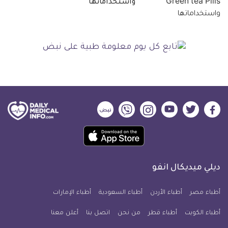
واستخداماتها
ديلي
ديلي
ديلي
ديلي
ديلي
ديلي
ميديكال
ميديكال
ميديكال
ميديكال
ميديكال
ميديكال
حمل
انفو
انفو
انفو
انفو
انفو
انفو
تطبيق
على
على
على
على
على
على
كل
فيسبوك
تويتر
يوتيوب
انستجرام
فايبر
نبض
ديلي ميديكال انفو
يوم
معلومة
أطباء مصر
أطباء الأردن
أطباء السعودية
أطباء الإمارات
طبية
أطباء الكويت
أطباء قطر
من نحن
للآيفون
اتصل بنا
أعلن معنا