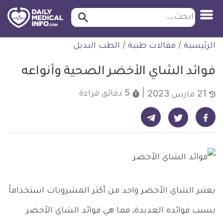
ابحث…
ابحث
معلومة
لتخطي
الرئيسية
/
مقالات طبية
/
الطب البديل
طبية
لمحتوى
موثقة
فوائد الشاي الأخضر الصحية وأنواعه
5 دقائق
قراءة
21 مارس 2023
شارك على تيليجرام - ديلي ميديكال انفو
شارك على فيسبوك - ديلي ميديكال انفو
شارك على تويتر - ديلي ميديكال انفو
يعتبر الشاي الأخضر واحد من أكثر المشروبات استخداماً
بسبب فوائده العديدة، فما هي فوائد الشاي الأخضر