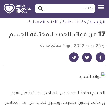
ابحث…
ابحث
معلومة
لتخطي
الرئيسية
/
مقالات طبية
/
الأملاح المعدنية
طبية
لمحتوى
موثقة
17 من فوائد الحديد المختلفة للجسم
4 دقائق
قراءة
25 يوليو 2022
شارك على تيليجرام - ديلي ميديكال انفو
شارك على فيسبوك - ديلي ميديكال انفو
شارك على تويتر - ديلي ميديكال انفو
الجسم بحاجة للعديد من العناصر الغذائية حتى يقوم
بوظائفه بصورة صحيحة، ويعتبر الحديد من أهم العناصر