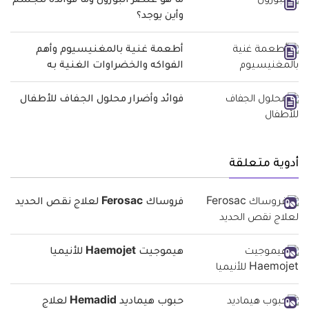
ما هو عنصر البورون وما فوائده للجسم
وأين يوجد؟
أطعمة غنية بالمغنيسيوم وأهم
الفواكه والخضراوات الغنية به
فوائد وأضرار محلول الجفاف للأطفال
أدوية متعلقة
فروساك Ferosac لعلاج نقص الحديد
هيموجيت Haemojet للأنيميا
حبوب هيماديد Hemadid لعلاج