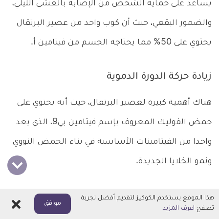
يساعد على حماية الشخص من الإصابة بالعشى الليلي،
والضمور البقعي، حيث أن كوب واحد من عصير البرتقال
يحتوي على 50% مما يحتاجه الجسم من فيتامين أ.
زيادة حركة الدورة الدموية
هناك أهمية كبيرة لعصير البرتقال، حيث أنه يحتوي على
حمض الفوليك المعروف بإسم فيتامين بي9، الذي يعد
واحدا من الفيتامينات الأساسية في بناء الحمض النووي
ونمو الخلايا الجديدة.
كا أن حمض الفوليك يلعب دورا مهما في الحفاظ على
هذا الموقع يستخدم الكوكيز لتقديم أفضل تجربة
اغلاق
موافق
تصفح
اعرف المزيد
الخلايا ومنع حدوث الطفرات الجينية، والتي تسببها