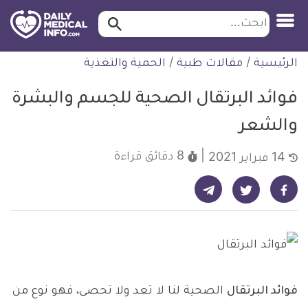
ابحث…
ابحث
معلومة
لتخطي
الرئيسية
/
مقالات طبية
/
الحمية والتغذية
طبية
لمحتوى
موثقة
فوائد البرتقال الصحية للجسم والبشرة
والشعر
8 دقائق
قراءة
14 فبراير 2021
شارك على تيليجرام - ديلي ميديكال انفو
شارك على فيسبوك - ديلي ميديكال انفو
شارك على تويتر - ديلي ميديكال انفو
فوائد البرتقال
الصحية لنا لا تعد ولا تحصى، فهو نوع من