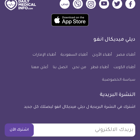
ديلي
ديلي
ديلي
ديلي
ديلي
ديلي
ميديكال
ميديكال
ميديكال
ميديكال
ميديكال
ميديكال
حمل
انفو
انفو
انفو
انفو
انفو
انفو
تطبيق
على
على
على
على
على
على
كل
فيسبوك
تويتر
يوتيوب
انستجرام
فايبر
نبض
ديلي ميديكال انفو
يوم
معلومة
أطباء مصر
أطباء الأردن
أطباء السعودية
أطباء الإمارات
طبية
أطباء الكويت
أطباء قطر
من نحن
للآيفون
اتصل بنا
أعلن معنا
سياسة الخصوصية
النشرة البريدية
اشترك في النشرة البريدية ل ديلي ميديكال انفو ليصلك كل جديد
بريدك
اشترك الآن
الالكتروني