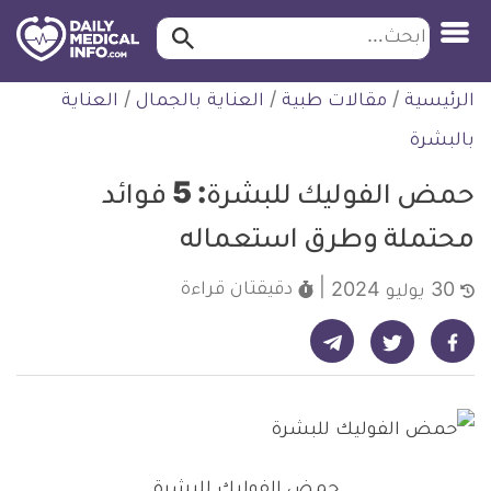
ابحث…
ابحث
معلومة
لتخطي
الرئيسية
/
مقالات طبية
/
العناية بالجمال
/
العناية
طبية
لمحتوى
موثقة
بالبشرة
حمض الفوليك للبشرة: 5 فوائد
محتملة وطرق استعماله
دقيقتان
قراءة
30 يوليو 2024
شارك على تيليجرام - ديلي ميديكال انفو
شارك على فيسبوك - ديلي ميديكال انفو
شارك على تويتر - ديلي ميديكال انفو
حمض الفوليك للبشرة