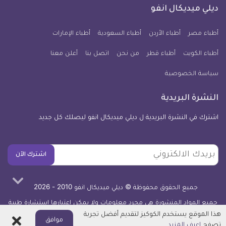
كل
فيسبوك
تويتر
يوتيوب
انستجرام
فايبر
نبض
ديلي ميديكال انفو
يوم
معلومة
أطباء مصر
أطباء الأردن
أطباء السعودية
أطباء الإمارات
طبية
أطباء الكويت
أطباء قطر
من نحن
للآيفون
اتصل بنا
أعلن معنا
سياسة الخصوصية
النشرة البريدية
اشترك في النشرة البريدية ل ديلي ميديكال انفو ليصلك كل جديد
بريدك
اشترك الآن
الالكتروني
جميع الحقوق محفوظة © ديلي ميديكال انفو 2010 - 2026
جميع المواد المنشورة هي مجرد معلومات ولا يمكن اعتبارها استشارة طبية
أو توصية علاجية -
اعرف المزيد
هذا الموقع يستخدم الكوكيز لتقديم أفضل تجربة
اغلاق
موافق
تصفح
اعرف المزيد