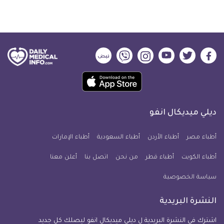
ديلي
ديلي
ديلي
ديلي
ديلي
ديلي
ميديكال
ميديكال
ميديكال
ميديكال
ميديكال
ميديكال
حمل
انفو
انفو
انفو
انفو
انفو
انفو
تطبيق
على
على
على
على
على
على
كل
فيسبوك
تويتر
يوتيوب
انستجرام
فايبر
نبض
ديلي ميديكال انفو
يوم
معلومة
أطباء مصر
أطباء الأردن
أطباء السعودية
أطباء الإمارات
طبية
أطباء الكويت
أطباء قطر
من نحن
للآيفون
اتصل بنا
أعلن معنا
سياسة الخصوصية
النشرة البريدية
اشترك في النشرة البريدية ل ديلي ميديكال انفو ليصلك كل جديد