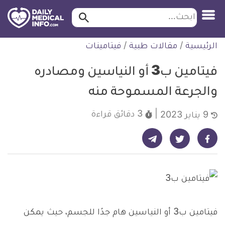
ابحث…
ابحث
معلومة
لتخطي
الرئيسية
/
مقالات طبية
/
فيتامينات
طبية
لمحتوى
موثقة
فيتامين ب3 أو النياسين ومصادره
والجرعة المسموحة منه
3 دقائق
قراءة
9 يناير 2023
شارك على تيليجرام - ديلي ميديكال انفو
شارك على فيسبوك - ديلي ميديكال انفو
شارك على تويتر - ديلي ميديكال انفو
فيتامين ب3 أو النياسين هام جدًا للجسم، حيث يمكن