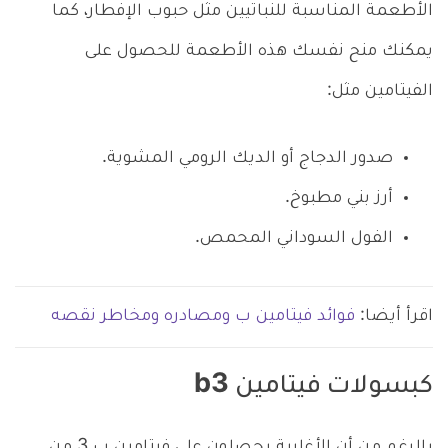
الأطعمة المناسبة للنباتيين مثل حبوب الإفطار، كما
يمكنك منح نفسك هذه الأطعمة للحصول على
الفيتامين مثل:
صدور الدجاج أو الديك الرومي المشوية.
أرز بني مطبوخ.
الفول السوداني المحمص.
اقرأ أيضا:
فوائد فيتامين ب ومصادره ومخاطر نقصه
كبسولات فيتامين b3
بالرغم من أن الأغلبية يحصلون على فيتامين ب 3 من