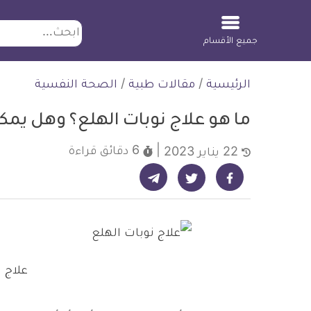
ابحث
جميع الأقسام
لتخطي
الرئيسية
/
مقالات طبية
/
الصحة النفسية
لمحتوى
ما هو علاج نوبات الهلع؟ وهل يمكن
6 دقائق
قراءة
22 يناير 2023
شارك على تيليجرام - ديلي ميديكال انفو
شارك على فيسبوك - ديلي ميديكال انفو
شارك على تويتر - ديلي ميديكال انفو
علاج 