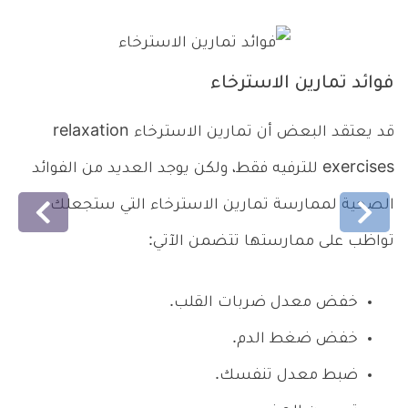
فوائد تمارين الاسترخاء
تم
قد يعتقد البعض أن تمارين الاسترخاء relaxation
من
exercises للترفيه فقط، ولكن يوجد العديد من الفوائد
se
الصحية لممارسة تمارين الاسترخاء التي ستجعلك
تن
السابق
التالي
تواظب على ممارستها تتضمن الآتي:
ال
خفض معدل ضربات القلب.
خفض ضغط الدم.
ضبط معدل تنفسك.