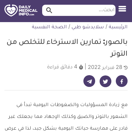
ابحث…
ابحث
معلومة
لتخطي
الرئيسية
/
سلايدشو طبي
/
الصحة النفسية
طبية
لمحتوى
موثقة
بالصور: تمارين الاسترخاء للتخلص من
التوتر
4 دقائق
قراءة
28 فبراير 2022
شارك على تيليجرام - ديلي ميديكال انفو
شارك على فيسبوك - ديلي ميديكال انفو
شارك على تويتر - ديلي ميديكال انفو
مع زيادة المسؤوليات والضغوطات اليومية تبدأ في
الشعور بالتوتر والضيق وكذلك الإجهاد مما يجعلك غير
قادر على ممارسة حياتك اليومية بشكل جيد، لذا في عرض