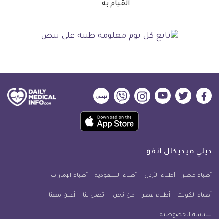
القيام به
ديلي
ديلي
ديلي
ديلي
ديلي
ديلي
ميديكال
ميديكال
ميديكال
ميديكال
ميديكال
ميديكال
حمل
انفو
انفو
انفو
انفو
انفو
انفو
تطبيق
على
على
على
على
على
على
كل
فيسبوك
تويتر
يوتيوب
انستجرام
فايبر
نبض
ديلي ميديكال انفو
يوم
معلومة
أطباء مصر
أطباء الأردن
أطباء السعودية
أطباء الإمارات
طبية
أطباء الكويت
أطباء قطر
من نحن
للآيفون
اتصل بنا
أعلن معنا
سياسة الخصوصية