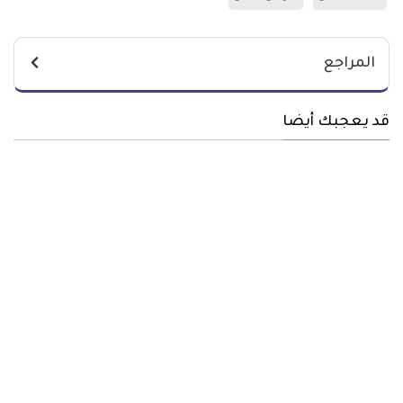
المراجع
قد يعجبك أيضا