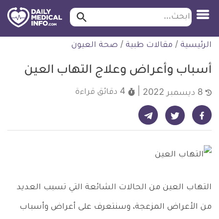
ابحث…
ابحث
معلومة
لتخطي
الرئيسية
/
مقالات طبية
/
صحة العيون
طبية
لمحتوى
موثقة
أسباب وأعراض وعلاج التهاب العين
4 دقائق
قراءة
8 ديسمبر 2022
شارك على تيليجرام - ديلي ميديكال انفو
شارك على فيسبوك - ديلي ميديكال انفو
شارك على تويتر - ديلي ميديكال انفو
التهاب العين من الحالات الشائعة التي تسبب العديد
من الأعراض المزعجة، وسنتعرف على أعراض وأسباب