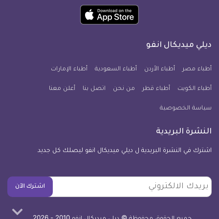
ميديكال
ميديكال
ميديكال
ميديكال
ميديكال
ميديكال
حمل
انفو
انفو
انفو
انفو
انفو
انفو
تطبيق
على
على
على
على
على
على
كل
فيسبوك
تويتر
يوتيوب
انستجرام
فايبر
نبض
ديلي ميديكال انفو
يوم
معلومة
أطباء مصر
أطباء الأردن
أطباء السعودية
أطباء الإمارات
طبية
أطباء الكويت
أطباء قطر
من نحن
للآيفون
اتصل بنا
أعلن معنا
سياسة الخصوصية
النشرة البريدية
اشترك في النشرة البريدية ل ديلي ميديكال انفو ليصلك كل جديد
بريدك
اشترك الآن
الالكتروني