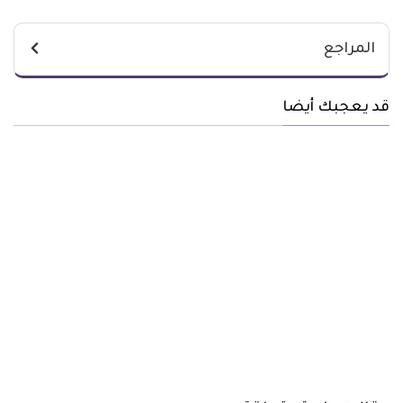
المراجع
قد يعجبك أيضا