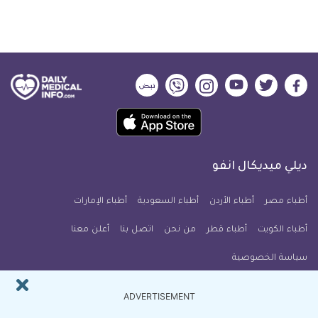
ديلي
ديلي
ديلي
ديلي
ديلي
ديلي
ميديكال
ميديكال
ميديكال
ميديكال
ميديكال
ميديكال
حمل
انفو
انفو
انفو
انفو
انفو
انفو
تطبيق
على
على
على
على
على
على
كل
فيسبوك
تويتر
يوتيوب
انستجرام
فايبر
نبض
ديلي ميديكال انفو
يوم
معلومة
أطباء مصر
أطباء الأردن
أطباء السعودية
أطباء الإمارات
طبية
أطباء الكويت
أطباء قطر
من نحن
للآيفون
اتصل بنا
أعلن معنا
سياسة الخصوصية
النشرة البريدية
ADVERTISEMENT