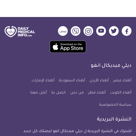
ديلي
ديلي
ديلي
ديلي
ديلي
ديلي
ميديكال
ميديكال
ميديكال
ميديكال
ميديكال
ميديكال
حمل
انفو
انفو
انفو
انفو
انفو
انفو
تطبيق
على
على
على
على
على
على
كل
فيسبوك
تويتر
يوتيوب
انستجرام
فايبر
نبض
ديلي ميديكال انفو
يوم
معلومة
أطباء مصر
أطباء الأردن
أطباء السعودية
أطباء الإمارات
طبية
أطباء الكويت
أطباء قطر
من نحن
للآيفون
اتصل بنا
أعلن معنا
سياسة الخصوصية
النشرة البريدية
اشترك في النشرة البريدية ل ديلي ميديكال انفو ليصلك كل جديد