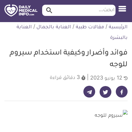
ابحث…
ابحث
معلومة
لتخطي
الرئيسية
/
مقالات طبية
/
العناية بالجمال
/
العناية
طبية
لمحتوى
موثقة
بالبشرة
فوائد وأضرار وكيفية استخدام سيروم
للوجه
3 دقائق
قراءة
12 يونيو 2023
شارك على تيليجرام - ديلي ميديكال انفو
شارك على فيسبوك - ديلي ميديكال انفو
شارك على تويتر - ديلي ميديكال انفو