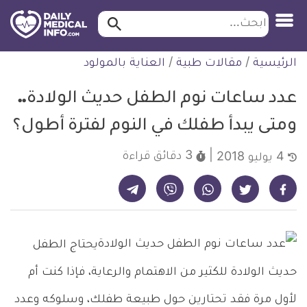
ابحث…
ابحث
معلومة
لتخطي
الرئيسية
/
مقالات طبية
/
العناية بالمولود
طبية
لمحتوى
موثقة
عدد ساعات نوم الطفل حديث الولادة..
ومتى يبدأ طفلك في النوم لفترة أطول؟
3 دقائق
قراءة
4 يوليو 2018
شارك على تيليجرام - ديلي ميديكال انفو
شارك على فيسبوك - ديلي ميديكال انفو
شارك على واتساب - ديلي ميديكال انفو
شارك على فايبر - ديلي ميديكال انفو
شارك على تويتر - ديلي ميديكال انفو
يحتاج الطفل
حديث الولادة للكثير من الاهتمام والرعاية، فإذا كنت أم
لأول مرة فقد تحتارين حول طبيعة طفلك، وسلوكه وعدد