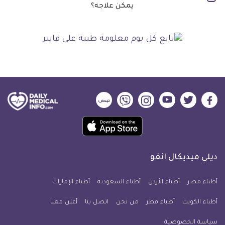
يمكن علاجه؟
ديلي
ديلي
ديلي
ديلي
ديلي
ديلي
ميديكال
ميديكال
ميديكال
ميديكال
ميديكال
ميديكال
حمل
انفو
انفو
انفو
انفو
انفو
انفو
تطبيق
على
على
على
على
على
على
كل
فيسبوك
تويتر
يوتيوب
انستجرام
فايبر
نبض
ديلي ميديكال انفو
يوم
معلومة
أطباء مصر
أطباء الأردن
أطباء السعودية
أطباء الإمارات
طبية
أطباء الكويت
أطباء قطر
من نحن
للآيفون
اتصل بنا
أعلن معنا
سياسة الخصوصية