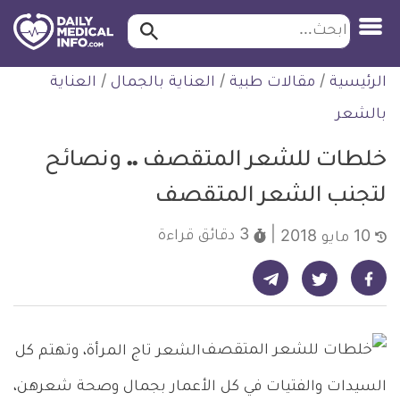
ابحث…
ابحث
معلومة
لتخطي
الرئيسية
/
مقالات طبية
/
العناية بالجمال
/
العناية
طبية
لمحتوى
موثقة
بالشعر
خلطات للشعر المتقصف .. ونصائح
لتجنب الشعر المتقصف
3 دقائق
قراءة
10 مايو 2018
شارك على تيليجرام - ديلي ميديكال انفو
شارك على فيسبوك - ديلي ميديكال انفو
شارك على تويتر - ديلي ميديكال انفو
الشعر تاج المرأة، وتهتم كل
السيدات والفتيات في كل الأعمار بجمال وصحة شعرهن،