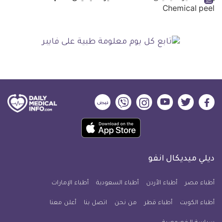
ديلي
ديلي
ديلي
ديلي
ديلي
ديلي
ميديكال
ميديكال
ميديكال
ميديكال
ميديكال
ميديكال
حمل
انفو
انفو
انفو
انفو
انفو
انفو
تطبيق
على
على
على
على
على
على
كل
فيسبوك
تويتر
يوتيوب
انستجرام
فايبر
نبض
ديلي ميديكال انفو
يوم
معلومة
أطباء مصر
أطباء الأردن
أطباء السعودية
أطباء الإمارات
طبية
أطباء الكويت
أطباء قطر
من نحن
للآيفون
اتصل بنا
أعلن معنا