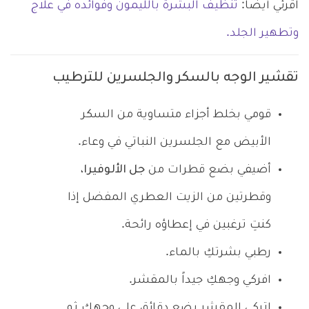
اقرئي أيضاً:
تنظيف البشرة بالليمون وفوائده في علاج
وتطهير الجلد.
تقشير الوجه بالسكر والجلسرين للترطيب
قومي بخلط أجزاء متساوية من السكر
الأبيض مع الجلسرين النباتي في وعاء.
أضيفي بضع قطرات من
جل الألوفيرا
،
وقطرتين من الزيت العطري المفضل إذا
كنتِ ترغبين في إعطاؤه رائحة.
رطبي بشرتكِ بالماء.
افركي وجهكِ جيداً بالمقشر.
اتركي المقشر بضع دقائق على وجهكِ ثم