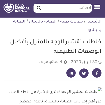
ابحث…
ابحث
معلومة
لتخطي
الرئيسية
/
مقالات طبية
/
العناية بالجمال
/
العناية
طبية
لمحتوى
موثقة
بالبشرة
خلطات تقشير الوجه بالمنزل بأفضل
الوصفات الطبيعية
4 دقائق
قراءة
30 أبريل 2020
شارك على تيليجرام - ديلي ميديكال انفو
شارك على فيسبوك - ديلي ميديكال انفو
شارك على تويتر - ديلي ميديكال انفو
تقشير البشرة من الجلد الميت
من أهم إجراءات العناية بالبشرة، تحتوي معظم