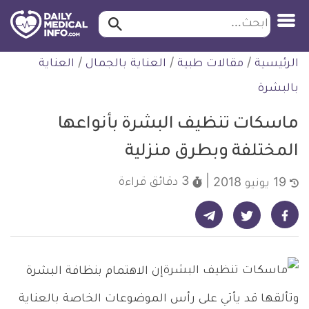
ابحث…
ابحث
معلومة
لتخطي
الرئيسية
/
مقالات طبية
/
العناية بالجمال
/
العناية
طبية
لمحتوى
موثقة
بالبشرة
ماسكات تنظيف البشرة بأنواعها
المختلفة وبطرق منزلية
3 دقائق
قراءة
19 يونيو 2018
شارك على تيليجرام - ديلي ميديكال انفو
شارك على فيسبوك - ديلي ميديكال انفو
شارك على تويتر - ديلي ميديكال انفو
إن الاهتمام بنظافة البشرة
وتألقها قد يأتي على رأس الموضوعات الخاصة بالعناية