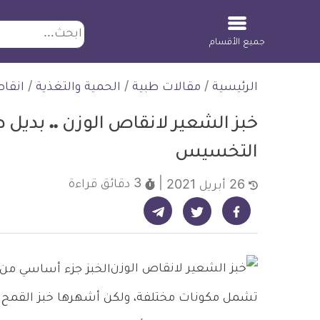
ابحث
جميع الأقسام
لتخطي
الرئيسية
/
مقالات طبية
/
الحمية والتغذية
/
انقا
لمحتوى
خبز الشعير لانقاص الوزن .. بدي
التخسيس
3 دقائق
قراءة
26 أبريل 2021
شارك على تيليجرام - ديلي ميديكال انفو
شارك على فيسبوك - ديلي ميديكال انفو
شارك على تويتر - ديلي ميديكال انفو
الخبز جزء أساسي من أي
تشمل مكونات مختلفة، ولكن أشهرها خبز القمح الأب