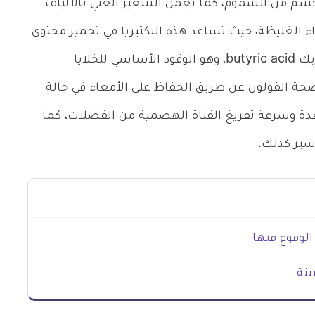
جسم من السموم، كما يعمل الشعير الغني بالألياف
عاء الغليظة، حيث تساعد هذه البكتيريا في تخمير محتوى
الألياف في الشعير، وبالتالي تشكل حامض البوتيريك butyric acid، وهو الوقود الأساسي للخلايا
حة القولون عن طريق الحفاظ على الأمعاء في حالة
ة وسرعة تفريغ القناة الهضمية من الفضلات، كما
سير كذلك.
الوقوع فيها