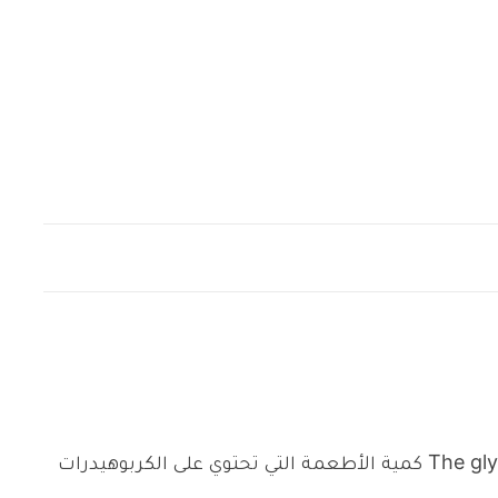
يقيس مؤشر نسبة السكر في الدم The glycemic index كمية الأطعمة التي تحتوي على الكربوهيدرات