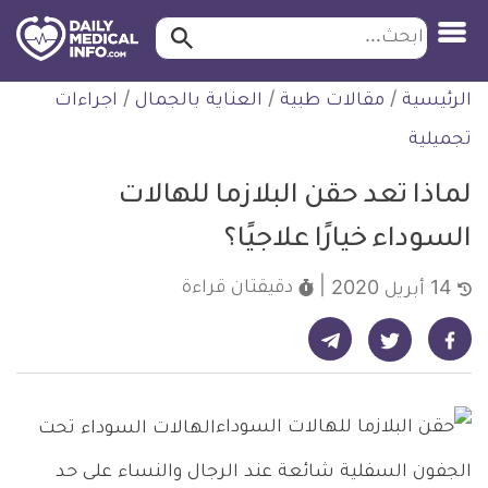
ابحث…
ابحث
معلومة
لتخطي
الرئيسية
/
مقالات طبية
/
العناية بالجمال
/
اجراءات
طبية
لمحتوى
موثقة
تجميلية
لماذا تعد حقن البلازما للهالات
السوداء خيارًا علاجيًا؟
دقيقتان
قراءة
14 أبريل 2020
شارك على تيليجرام - ديلي ميديكال انفو
شارك على فيسبوك - ديلي ميديكال انفو
شارك على تويتر - ديلي ميديكال انفو
الهالات السوداء تحت
الجفون السفلية شائعة عند الرجال والنساء على حد