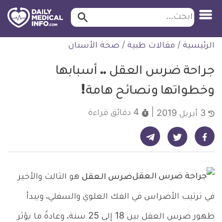
ابحث…
ابحث
معلومة
لتخطي
الرئيسية
/
مقالات طبية
/
صحة الأسنان
طبية
لمحتوى
موثقة
جراحة ضرس العقل .. أسبابها
وخطواتها ونصائح هامة!
4 دقائق
قراءة
3 أبريل 2019
شارك على تيليجرام - ديلي ميديكال انفو
شارك على فيسبوك - ديلي ميديكال انفو
شارك على تويتر - ديلي ميديكال انفو
ضرس العقل
هو الثالث والأخير
في ترتيب الأضراس في الفك العلوي والسفلي، ويبدأ
ظهور ضرس العقل بين 18 إلى 25 سنة، وعادةً ما يؤثر