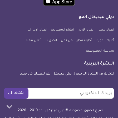
انفو
انفو
انفو
انفو
انفو
انفو
تطبيق
على
على
على
على
على
على
كل
فيسبوك
تويتر
يوتيوب
انستجرام
فايبر
نبض
ديلي ميديكال انفو
يوم
معلومة
أطباء مصر
أطباء الأردن
أطباء السعودية
أطباء الإمارات
طبية
أطباء الكويت
أطباء قطر
من نحن
للآيفون
اتصل بنا
أعلن معنا
سياسة الخصوصية
النشرة البريدية
اشترك في النشرة البريدية ل ديلي ميديكال انفو ليصلك كل جديد
بريدك
اشترك الآن
الالكتروني
جميع الحقوق محفوظة © ديلي ميديكال انفو 2010 - 2026