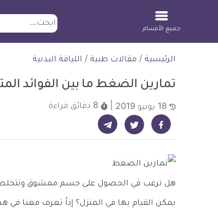
ابحث
جميع الأقسام
لتخطي
الرئيسية
/
مقالات طبية
/
اللياقة البدنية
لمحتوى
تمارين الضغط ما بين الفوائد المتع
8 دقائق
قراءة
18 يونيو 2019
شارك على تيليجرام - ديلي ميديكال انفو
شارك على فيسبوك - ديلي ميديكال انفو
شارك على تويتر - ديلي ميديكال انفو
هل ترغب في الحصول على جسم ممشوق وتتخلص من
يمكن القيام بها في المنزل؟ إذاً تعرف معنا في هذ