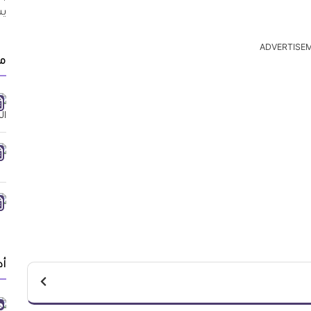
ADVERTISE
مق
أد