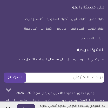
على
على
على
على
على
على
كل
فيسبوك
تويتر
يوتيوب
انستجرام
فايبر
نبض
ديلي ميديكال انفو
يوم
معلومة
أطباء مصر
أطباء الأردن
أطباء السعودية
أطباء الإمارات
طبية
أطباء الكويت
أطباء قطر
من نحن
للآيفون
اتصل بنا
أعلن معنا
سياسة الخصوصية
النشرة البريدية
اشترك في النشرة البريدية ل ديلي ميديكال انفو ليصلك كل جديد
بريدك
اشترك الآن
الالكتروني
جميع الحقوق محفوظة © ديلي ميديكال انفو 2010 - 2026
جميع المواد المنشورة هي مجرد معلومات ولا يمكن اعتبارها استشارة طبية
أو توصية علاجية -
اعرف المزيد
هذا الموقع يستخدم الكوكيز لتقديم أفضل تجربة
اغلاق