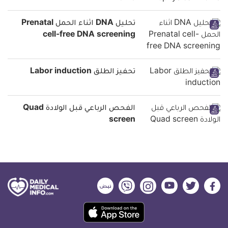
تحليل DNA اثناء الحمل Prenatal
cell-free DNA screening
تحفيز الطلق Labor induction
الفحص الرباعي قبل الولادة Quad
screen
ديلي
ديلي
ديلي
ديلي
ديلي
ديلي
ميديكال
ميديكال
ميديكال
ميديكال
ميديكال
ميديكال
حمل
انفو
انفو
انفو
انفو
انفو
انفو
تطبيق