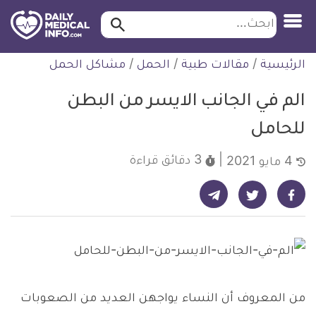
ابحث…
ابحث
معلومة
لتخطي
الرئيسية
/
مقالات طبية
/
الحمل
/
مشاكل الحمل
طبية
لمحتوى
موثقة
الم في الجانب الايسر من البطن
للحامل
3 دقائق
قراءة
4 مايو 2021
شارك على تيليجرام - ديلي ميديكال انفو
شارك على فيسبوك - ديلي ميديكال انفو
شارك على تويتر - ديلي ميديكال انفو
من المعروف أن النساء يواجهن العديد من الصعوبات