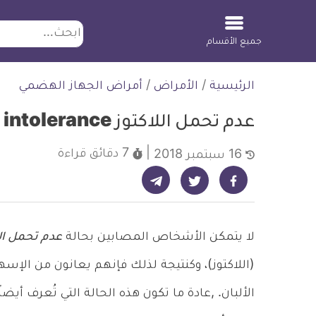
ابحث
جميع الأقسام
لتخطي
الرئيسية
/
الأمراض
/
أمراض الجهاز الهضمي
لمحتوى
عدم تحمل اللاكتوز Lactose intolerance
7 دقائق
قراءة
16 سبتمبر 2018
شارك على تيليجرام - ديلي ميديكال انفو
شارك على فيسبوك - ديلي ميديكال انفو
شارك على تويتر - ديلي ميديكال انفو
لا يتمكن الأشخاص المصابين بحالة
عدم تحمل الل
(اللاكتوز)، وكنتيجة لذلك فإنهم يعانون من الإسه
الألبان. ,عادة ما تكون هذه الحالة التي تُعرف أي