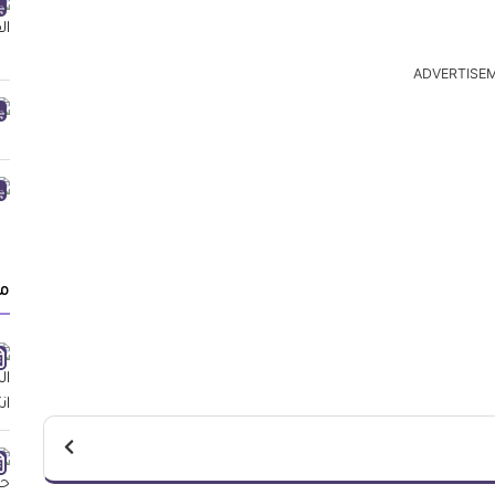
ADVERTISE
م