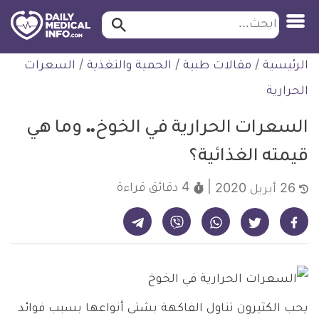
ابحث…
ابحث
معلومة
لتخطي
الرئيسية
/
مقالات طبية
/
الحمية والتغذية
/
السعرات
طبية
لمحتوى
موثقة
الحرارية
السعرات الحرارية في الخوخ.. وما هي
قيمته الغذائية؟
4 دقائق
قراءة
26 أبريل 2020
شارك على تيليجرام - ديلي ميديكال انفو
شارك على فيسبوك - ديلي ميديكال انفو
شارك على واتساب - ديلي ميديكال انفو
شارك على فايبر - ديلي ميديكال انفو
شارك على تويتر - ديلي ميديكال انفو
يحب الكثيرون تناول الفاكهة بشتى أنواعها بسبب فوائد