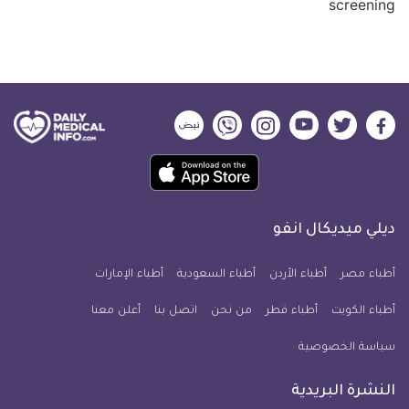
ديلي
ديلي
ديلي
ديلي
ديلي
ديلي
ميديكال
ميديكال
ميديكال
ميديكال
ميديكال
ميديكال
حمل
انفو
انفو
انفو
انفو
انفو
انفو
تطبيق
على
على
على
على
على
على
كل
فيسبوك
تويتر
يوتيوب
انستجرام
فايبر
نبض
ديلي ميديكال انفو
يوم
معلومة
أطباء مصر
أطباء الأردن
أطباء السعودية
أطباء الإمارات
طبية
أطباء الكويت
أطباء قطر
من نحن
للآيفون
اتصل بنا
أعلن معنا
سياسة الخصوصية
النشرة البريدية