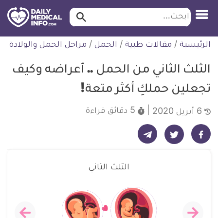
ابحث…
ابحث
معلومة
لتخطي
الرئيسية
/
مقالات طبية
/
الحمل
/
مراحل الحمل والولادة
طبية
لمحتوى
موثقة
الثلث الثاني من الحمل .. أعراضه وكيف
تجعلين حملكِ أكثر متعة!
5 دقائق
قراءة
6 أبريل 2020
شارك على تيليجرام - ديلي ميديكال انفو
شارك على فيسبوك - ديلي ميديكال انفو
شارك على تويتر - ديلي ميديكال انفو
الثلث الثاني
الثلث
الثلث