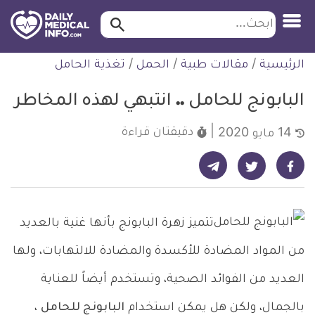
ابحث…
ابحث
معلومة
لتخطي
الرئيسية
/
مقالات طبية
/
الحمل
/
تغذية الحامل
طبية
لمحتوى
موثقة
البابونج للحامل .. انتبهي لهذه المخاطر
دقيقتان
قراءة
14 مايو 2020
شارك على تيليجرام - ديلي ميديكال انفو
شارك على فيسبوك - ديلي ميديكال انفو
شارك على تويتر - ديلي ميديكال انفو
تتميز زهرة البابونج بأنها غنية بالعديد
من المواد المضادة للأكسدة والمضادة للالتهابات، ولها
العديد من الفوائد الصحية، وتستخدم أيضاً للعناية
بالجمال، ولكن هل يمكن استخدام
البابونج للحامل
،