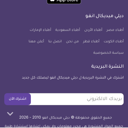
تطبيق
على
على
على
على
على
على
كل
فيسبوك
تويتر
يوتيوب
انستجرام
فايبر
نبض
ديلي ميديكال انفو
يوم
معلومة
أطباء مصر
أطباء الأردن
أطباء السعودية
أطباء الإمارات
طبية
أطباء الكويت
أطباء قطر
من نحن
للآيفون
اتصل بنا
أعلن معنا
سياسة الخصوصية
النشرة البريدية
اشترك في النشرة البريدية ل ديلي ميديكال انفو ليصلك كل جديد
بريدك
اشترك الآن
الالكتروني
جميع الحقوق محفوظة © ديلي ميديكال انفو 2010 - 2026
جميع المواد المنشورة هي مجرد معلومات ولا يمكن اعتبارها استشارة طبية