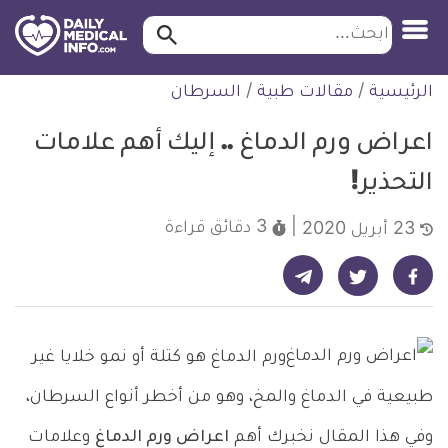
ابحث…
ابحث
معلومة
لتخطي
الرئيسية
/
مقالات طبية
/
السرطان
طبية
لمحتوى
موثقة
اعراض ورم الدماغ .. إليك أهم علامات
التحذير!
3 دقائق
قراءة
23 أبريل 2020
شارك على تيليجرام - ديلي ميديكال انفو
شارك على فيسبوك - ديلي ميديكال انفو
شارك على تويتر - ديلي ميديكال انفو
ورم الدماغ هو كتلة أو نمو خلايا غير
طبيعية في الدماغ والمخ، وهو من أخطر أنواع السرطان،
وفي هذا المقال نخبرك أهم
اعراض ورم الدماغ
وعلامات