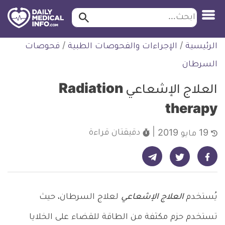
ابحث…
ابحث
معلومة
لتخطي
الرئيسية
/
الإجراءات والفحوصات الطبية
/
فحوصات
طبية
لمحتوى
موثقة
السرطان
العلاج الإشعاعي Radiation
therapy
دقيقتان
قراءة
19 مايو 2019
شارك على تيليجرام - ديلي ميديكال انفو
شارك على فيسبوك - ديلي ميديكال انفو
شارك على تويتر - ديلي ميديكال انفو
يُستخدم
العلاج الإشعاعي
لعلاج السرطان، حيث
تستخدم حزم مكثفة من الطاقة للقضاء على الخلايا