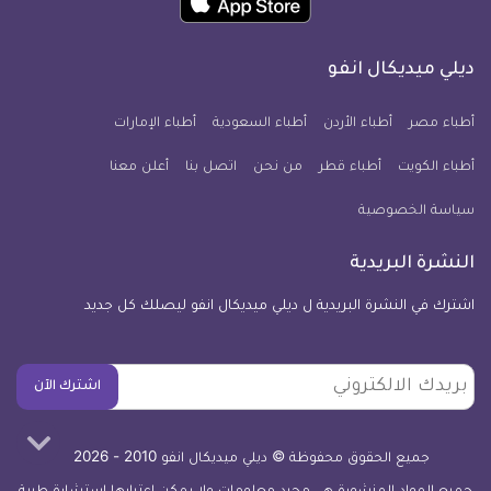
انفو
انفو
انفو
انفو
انفو
انفو
تطبيق
على
على
على
على
على
على
كل
فيسبوك
تويتر
يوتيوب
انستجرام
فايبر
نبض
ديلي ميديكال انفو
يوم
معلومة
أطباء مصر
أطباء الأردن
أطباء السعودية
أطباء الإمارات
طبية
أطباء الكويت
أطباء قطر
من نحن
للآيفون
اتصل بنا
أعلن معنا
سياسة الخصوصية
النشرة البريدية
اشترك في النشرة البريدية ل ديلي ميديكال انفو ليصلك كل جديد
بريدك
اشترك الآن
الالكتروني
جميع الحقوق محفوظة © ديلي ميديكال انفو 2010 - 2026