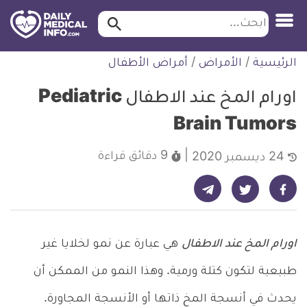
ابحث…
ابحث
معلومة
لتخطي
الرئيسية
/
الأمراض
/
أمراض الأطفال
طبية
لمحتوى
موثقة
اورام المخ عند الاطفال Pediatric
Brain Tumors
9 دقائق
قراءة
24 ديسمبر 2020
شارك على تيليجرام - ديلي ميديكال انفو
شارك على فيسبوك - ديلي ميديكال انفو
شارك على تويتر - ديلي ميديكال انفو
اورام المخ عند الاطفال
هي عبارة عن نمو لخلايا غير
طبيعية لتكون كتلة ورمية. وهذا النمو من الممكن أن
يحدث في أنسجة المخ ذاتها أو الأنسجة المجاورة.