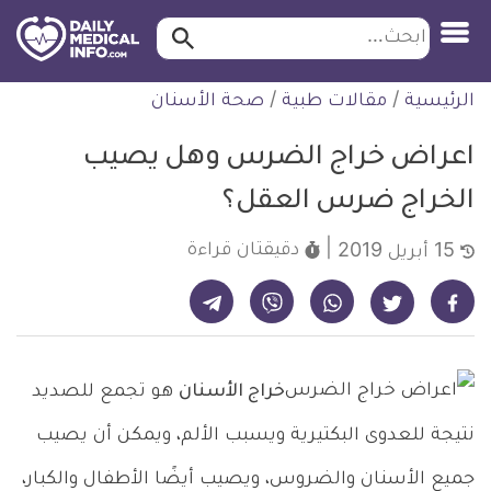
ابحث…
ابحث
معلومة
لتخطي
الرئيسية
/
مقالات طبية
/
صحة الأسنان
طبية
لمحتوى
موثقة
اعراض خراج الضرس وهل يصيب
الخراج ضرس العقل؟
دقيقتان
قراءة
15 أبريل 2019
شارك على تيليجرام - ديلي ميديكال انفو
شارك على فيسبوك - ديلي ميديكال انفو
شارك على واتساب - ديلي ميديكال انفو
شارك على فايبر - ديلي ميديكال انفو
شارك على تويتر - ديلي ميديكال انفو
خراج الأسنان
هو تجمع للصديد
نتيجة للعدوى البكتيرية ويسبب الألم، ويمكن أن يصيب
جميع الأسنان والضروس، ويصيب أيضًا الأطفال والكبار،