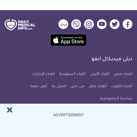
ديلي
ديلي
ديلي
ديلي
ديلي
ديلي
ميديكال
ميديكال
ميديكال
ميديكال
ميديكال
ميديكال
حمل
انفو
انفو
انفو
انفو
انفو
انفو
تطبيق
على
على
على
على
على
على
كل
فيسبوك
تويتر
يوتيوب
انستجرام
فايبر
نبض
ديلي ميديكال انفو
يوم
معلومة
أطباء مصر
أطباء الأردن
أطباء السعودية
أطباء الإمارات
طبية
أطباء الكويت
أطباء قطر
من نحن
للآيفون
اتصل بنا
أعلن معنا
سياسة الخصوصية
النشرة البريدية
ADVERTISEMENT
اشترك في النشرة البريدية ل ديلي ميديكال انفو ليصلك كل جديد