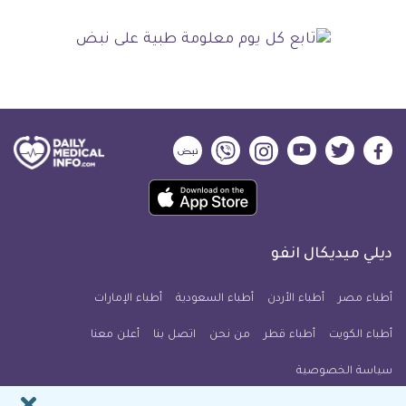
ديلي
ديلي
ديلي
ديلي
ديلي
ديلي
ميديكال
ميديكال
ميديكال
ميديكال
ميديكال
ميديكال
حمل
انفو
انفو
انفو
انفو
انفو
انفو
تطبيق
على
على
على
على
على
على
كل
فيسبوك
تويتر
يوتيوب
انستجرام
فايبر
نبض
ديلي ميديكال انفو
يوم
معلومة
أطباء مصر
أطباء الأردن
أطباء السعودية
أطباء الإمارات
طبية
أطباء الكويت
أطباء قطر
من نحن
للآيفون
اتصل بنا
أعلن معنا
سياسة الخصوصية