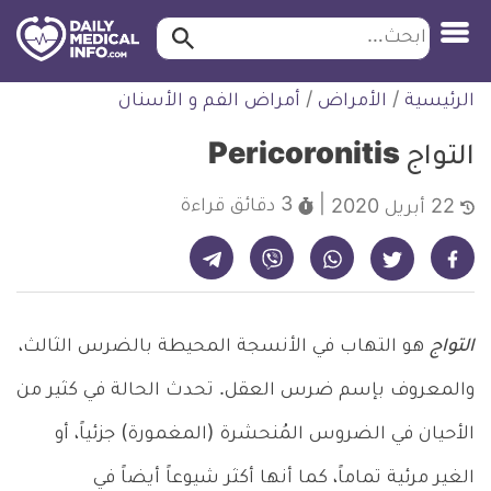
ابحث…
ابحث
معلومة
لتخطي
الرئيسية
/
الأمراض
/
أمراض الفم و الأسنان
طبية
لمحتوى
موثقة
التواج Pericoronitis
3 دقائق
قراءة
22 أبريل 2020
شارك على تيليجرام - ديلي ميديكال انفو
شارك على فيسبوك - ديلي ميديكال انفو
شارك على واتساب - ديلي ميديكال انفو
شارك على فايبر - ديلي ميديكال انفو
شارك على تويتر - ديلي ميديكال انفو
التواج
هو التهاب في الأنسجة المحيطة بالضرس الثالث،
والمعروف بإسم ضرس العقل. تحدث الحالة في كثير من
الأحيان في الضروس المُنحشرة (المغمورة) جزئياً، أو
الغير مرئية تماماً، كما أنها أكثر شيوعاً أيضاً في