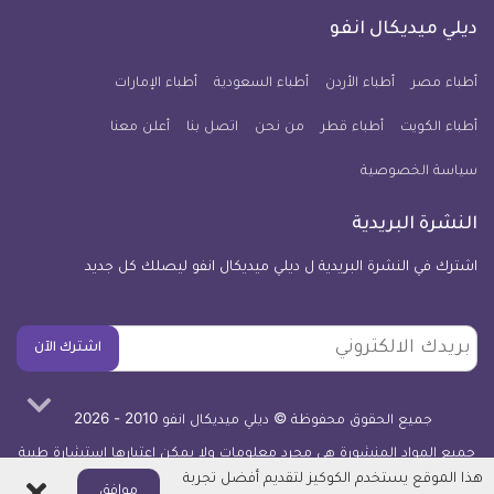
كل
فيسبوك
تويتر
يوتيوب
انستجرام
فايبر
نبض
ديلي ميديكال انفو
يوم
معلومة
أطباء مصر
أطباء الأردن
أطباء السعودية
أطباء الإمارات
طبية
أطباء الكويت
أطباء قطر
من نحن
للآيفون
اتصل بنا
أعلن معنا
سياسة الخصوصية
النشرة البريدية
اشترك في النشرة البريدية ل ديلي ميديكال انفو ليصلك كل جديد
بريدك
اشترك الآن
الالكتروني
جميع الحقوق محفوظة © ديلي ميديكال انفو 2010 - 2026
جميع المواد المنشورة هي مجرد معلومات ولا يمكن اعتبارها استشارة طبية
أو توصية علاجية -
اعرف المزيد
هذا الموقع يستخدم الكوكيز لتقديم أفضل تجربة
اغلاق
موافق