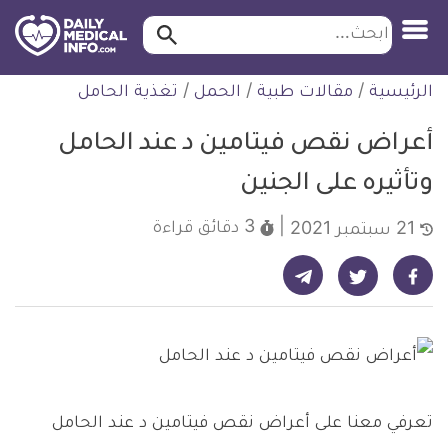
ابحث…
ابحث
معلومة
لتخطي
الرئيسية
/
مقالات طبية
/
الحمل
/
تغذية الحامل
طبية
لمحتوى
موثقة
أعراض نقص فيتامين د عند الحامل
وتأثيره على الجنين
3 دقائق
قراءة
21 سبتمبر 2021
شارك على تيليجرام - ديلي ميديكال انفو
شارك على فيسبوك - ديلي ميديكال انفو
شارك على تويتر - ديلي ميديكال انفو
تعرفي معنا على أعراض نقص فيتامين د عند الحامل