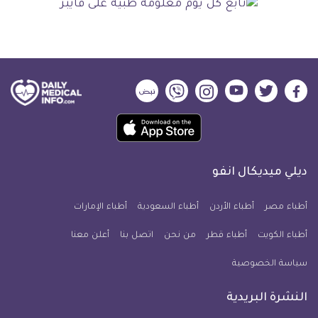
ديلي
ديلي
ديلي
ديلي
ديلي
ديلي
ميديكال
ميديكال
ميديكال
ميديكال
ميديكال
ميديكال
حمل
انفو
انفو
انفو
انفو
انفو
انفو
تطبيق
على
على
على
على
على
على
كل
فيسبوك
تويتر
يوتيوب
انستجرام
فايبر
نبض
ديلي ميديكال انفو
يوم
معلومة
أطباء مصر
أطباء الأردن
أطباء السعودية
أطباء الإمارات
طبية
أطباء الكويت
أطباء قطر
من نحن
للآيفون
اتصل بنا
أعلن معنا
سياسة الخصوصية
النشرة البريدية