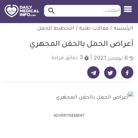
ابحث…
ابحث
معلومة
لتخطي
الرئيسية
/
مقالات طبية
/
التخطيط للحمل
طبية
لمحتوى
موثقة
أعراض الحمل بالحقن المجهري
3 دقائق
قراءة
6 نوفمبر 2021
شارك على تيليجرام - ديلي ميديكال انفو
شارك على فيسبوك - ديلي ميديكال انفو
شارك على تويتر - ديلي ميديكال انفو
ADVERTISEMENT