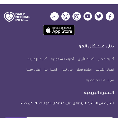
ديلي
ديلي
ديلي
ديلي
ديلي
ديلي
ميديكال
ميديكال
ميديكال
ميديكال
ميديكال
ميديكال
حمل
انفو
انفو
انفو
انفو
انفو
انفو
تطبيق
على
على
على
على
على
على
كل
فيسبوك
تويتر
يوتيوب
انستجرام
فايبر
نبض
ديلي ميديكال انفو
يوم
معلومة
أطباء مصر
أطباء الأردن
أطباء السعودية
أطباء الإمارات
طبية
أطباء الكويت
أطباء قطر
من نحن
للآيفون
اتصل بنا
أعلن معنا
سياسة الخصوصية
النشرة البريدية
اشترك في النشرة البريدية ل ديلي ميديكال انفو ليصلك كل جديد