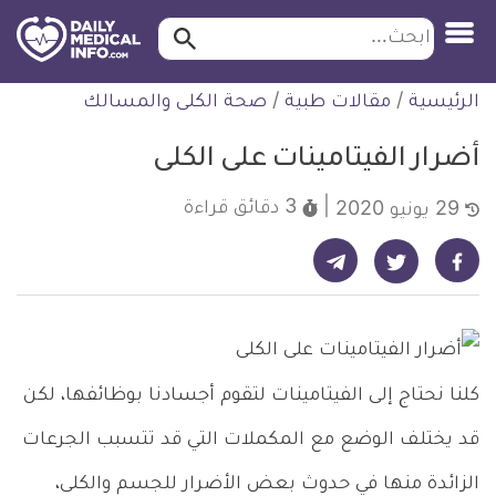
ابحث…
ابحث
معلومة
لتخطي
الرئيسية
/
مقالات طبية
/
صحة الكلى والمسالك
طبية
لمحتوى
موثقة
أضرار الفيتامينات على الكلى
3 دقائق
قراءة
29 يونيو 2020
شارك على تيليجرام - ديلي ميديكال انفو
شارك على فيسبوك - ديلي ميديكال انفو
شارك على تويتر - ديلي ميديكال انفو
كلنا نحتاج إلى الفيتامينات لتقوم أجسادنا بوظائفها، لكن
قد يختلف الوضع مع المكملات التي قد تتسبب الجرعات
الزائدة منها في حدوث بعض الأضرار للجسم والكلى،