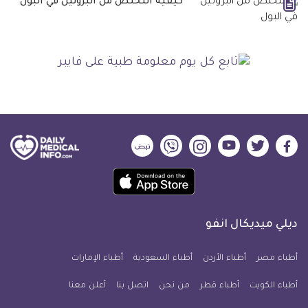
كيفية التخلص من البروتين في البول
ديلي
ديلي
ديلي
ديلي
ديلي
ديلي
ميديكال
ميديكال
ميديكال
ميديكال
ميديكال
ميديكال
حمل
انفو
انفو
انفو
انفو
انفو
انفو
تطبيق
على
على
على
على
على
على
كل
فيسبوك
تويتر
يوتيوب
انستجرام
فايبر
نبض
ديلي ميديكال انفو
يوم
معلومة
أطباء مصر
أطباء الأردن
أطباء السعودية
أطباء الإمارات
طبية
أطباء الكويت
أطباء قطر
من نحن
للآيفون
اتصل بنا
أعلن معنا