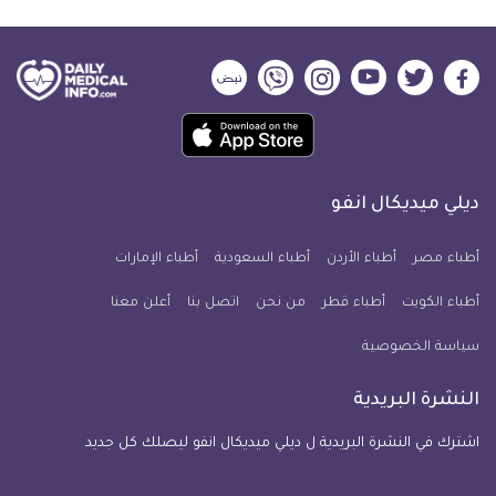
ديلي
ديلي
ديلي
ديلي
ديلي
ديلي
ميديكال
ميديكال
ميديكال
ميديكال
ميديكال
ميديكال
حمل
انفو
انفو
انفو
انفو
انفو
انفو
تطبيق
على
على
على
على
على
على
كل
فيسبوك
تويتر
يوتيوب
انستجرام
فايبر
نبض
ديلي ميديكال انفو
يوم
معلومة
أطباء مصر
أطباء الأردن
أطباء السعودية
أطباء الإمارات
طبية
أطباء الكويت
أطباء قطر
من نحن
للآيفون
اتصل بنا
أعلن معنا
سياسة الخصوصية
النشرة البريدية
اشترك في النشرة البريدية ل ديلي ميديكال انفو ليصلك كل جديد