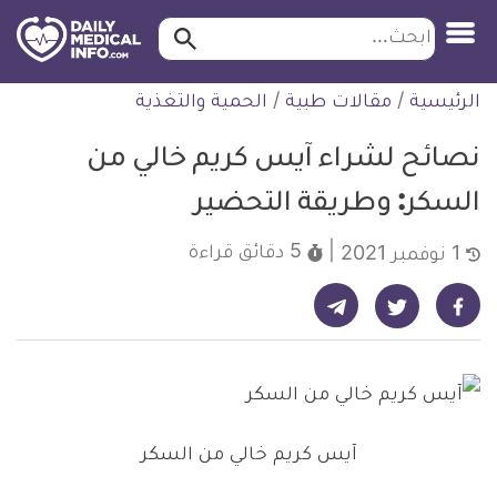
ابحث…
ابحث
معلومة
لتخطي
الرئيسية
/
مقالات طبية
/
الحمية والتغذية
طبية
لمحتوى
موثقة
نصائح لشراء آيس كريم خالي من
السكر: وطريقة التحضير
5 دقائق
قراءة
1 نوفمبر 2021
شارك على تيليجرام - ديلي ميديكال انفو
شارك على فيسبوك - ديلي ميديكال انفو
شارك على تويتر - ديلي ميديكال انفو
آيس كريم خالي من السكر