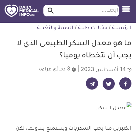
ابحث…
ابحث
معلومة
لتخطي
الرئيسية
/
مقالات طبية
/
الحمية والتغذية
طبية
لمحتوى
موثقة
ما هو معدل السكر الطبيعي الذي لا
يجب أن تتخطاه يوميا؟
3 دقائق
قراءة
14 أغسطس 2023
شارك على تيليجرام - ديلي ميديكال انفو
شارك على فيسبوك - ديلي ميديكال انفو
شارك على تويتر - ديلي ميديكال انفو
الكثيرين منا يحب السكريات ويستمتع بتناولها، لكن