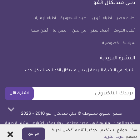
فيسبوك
تويتر
يوتيوب
انستجرام
فايبر
نبض
ديلي ميديكال انفو
يوم
معلومة
أطباء مصر
أطباء الأردن
أطباء السعودية
أطباء الإمارات
طبية
أطباء الكويت
أطباء قطر
من نحن
للآيفون
اتصل بنا
أعلن معنا
سياسة الخصوصية
النشرة البريدية
اشترك في النشرة البريدية ل ديلي ميديكال انفو ليصلك كل جديد
بريدك
اشترك الآن
الالكتروني
جميع الحقوق محفوظة © ديلي ميديكال انفو 2010 - 2026
جميع المواد المنشورة هي مجرد معلومات ولا يمكن اعتبارها استشارة طبية
أو توصية علاجية -
اعرف المزيد
هذا الموقع يستخدم الكوكيز لتقديم أفضل تجربة
اغلاق
موافق
تصفح
اعرف المزيد