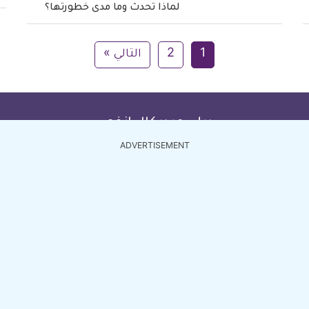
لماذا تحدث وما مدى خطورتها؟
1
2
التالي »
ديلي ميديكال انفو
ADVERTISEMENT
أطباء مصر
أطباء الأردن
أطباء السعودية
أطباء الإما
أطباء الكويت
أطباء قطر
من نحن
اتصل بنا
أعلن 
اشترك الآن
سياسة الخصوصية
2
جميع المواد المنشورة هي مجرد معلومات ولا يمكن اعتبارها اس