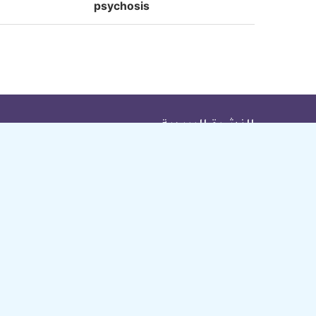
psychosis
النشرة البريدية
اشترك في النشرة البريدية ل ديلي ميديكال انفو ليصلك كل جديد
بريدك
الالكتروني
جميع الحقوق محفوظة © ديلي ميديكال انفو 2010 - 026