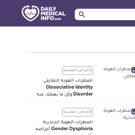
ابحث…
معلومة
طبية
موثقة
الأمراض النفسية
اضطراب الهوية التفارقي
Dissociative Identity
Disorder وكل ما يهمك عنه
الأمراض النفسية
اضطراب الهوية الجندرية
Gender Dysphoria أعراضه