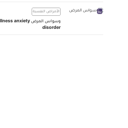
الأمراض النفسية
وسواس المرض llness anxiety
disorder