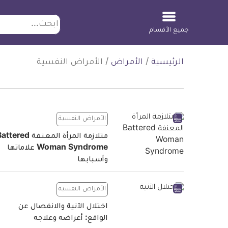
ابحث
جميع الأقسام
لتخطي
الرئيسية
/
الأمراض
/
الأمراض النفسية
لمحتوى
الأمراض النفسية
متلازمة المرأة المعنفة tered
Woman Syndrome علاماتها
وأسبابها
الأمراض النفسية
اختلال الآنية والانفصال عن
الواقع: أعراضه وعلاجه