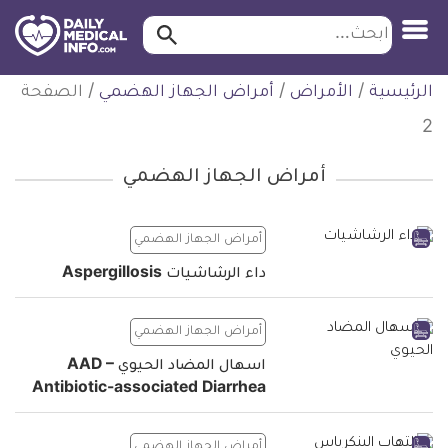
ابحث…
ابحث
معلومة
لتخطي
الرئيسية
/
الأمراض
/
أمراض الجهاز الهضمي
/
الصفحة
طبية
لمحتوى
موثقة
2
أمراض الجهاز الهضمي
أمراض الجهاز الهضمي
داء الرشاشيات Aspergillosis
أمراض الجهاز الهضمي
اسهال المضاد الحيوي AAD –
Antibiotic-associated Diarrhea
أمراض الجهاز الهضمي