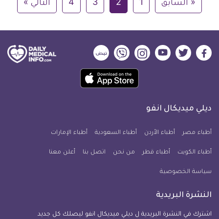
« السابق
1
2
3
4
التالي »
ديلي
ديلي
ديلي
ديلي
ديلي
ديلي
ميديكال
ميديكال
ميديكال
ميديكال
ميديكال
ميديكال
حمل
انفو
انفو
انفو
انفو
انفو
انفو
تطبيق
على
على
على
على
على
على
كل
فيسبوك
تويتر
يوتيوب
انستجرام
فايبر
نبض
ديلي ميديكال انفو
يوم
معلومة
أطباء مصر
أطباء الأردن
أطباء السعودية
أطباء الإمارات
طبية
أطباء الكويت
أطباء قطر
من نحن
للآيفون
اتصل بنا
أعلن معنا
سياسة الخصوصية
النشرة البريدية
اشترك في النشرة البريدية ل ديلي ميديكال انفو ليصلك كل جديد