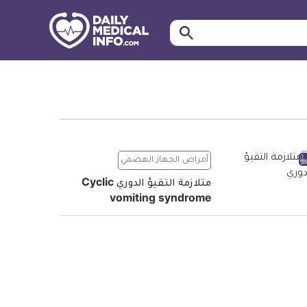
ابحث…
معلومة
طبية
موثقة
أمراض الجهاز الهضمي
متلازمة التقيؤ الدوري Cyclic
vomiting syndrome