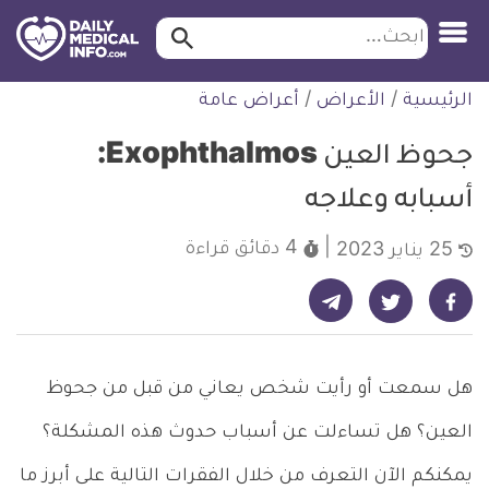
ابحث…
ابحث
معلومة
لتخطي
الرئيسية
/
الأعراض
/
أعراض عامة
طبية
لمحتوى
موثقة
جحوظ العين Exophthalmos:
أسبابه وعلاجه
4 دقائق
قراءة
25 يناير 2023
شارك على تيليجرام - ديلي ميديكال انفو
شارك على فيسبوك - ديلي ميديكال انفو
شارك على تويتر - ديلي ميديكال انفو
هل سمعت أو رأيت شخص يعاني من قبل من جحوظ
العين؟ هل تساءلت عن أسباب حدوث هذه المشكلة؟
يمكنكم الآن التعرف من خلال الفقرات التالية على أبرز ما