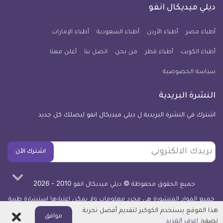
فيسبوك
تويتر
يوتيوب
انستجرام
فايبر
نبض
ديلي ميديكال انفو
يوم
معلومة
أطباء مصر
أطباء الأردن
أطباء السعودية
أطباء الإمارات
طبية
أطباء الكويت
أطباء قطر
من نحن
للآيفون
اتصل بنا
أعلن معنا
سياسة الخصوصية
النشرة البريدية
اشترك في النشرة البريدية ل ديلي ميديكال انفو ليصلك كل جديد
بريدك
اشترك الآن
الالكتروني
جميع الحقوق محفوظة © ديلي ميديكال انفو 2010 - 2026
جميع المواد المنشورة هي مجرد معلومات ولا يمكن اعتبارها استشارة طبية
أو توصية علاجية -
اعرف المزيد
هذا الموقع يستخدم الكوكيز لتقديم أفضل تجربة
اغلاق
موافق
تصفح
اعرف المزيد