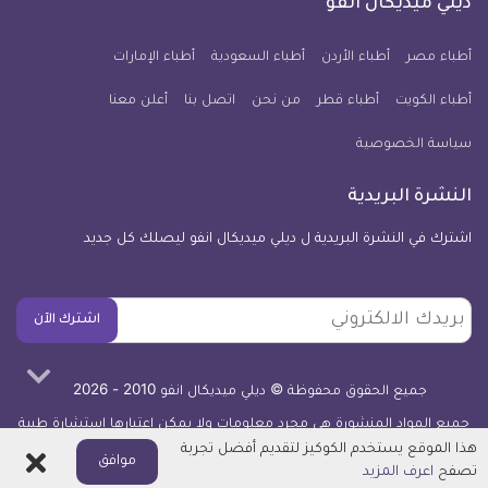
ديلي ميديكال انفو
يوم
معلومة
أطباء مصر
أطباء الأردن
أطباء السعودية
أطباء الإمارات
طبية
أطباء الكويت
أطباء قطر
من نحن
للآيفون
اتصل بنا
أعلن معنا
سياسة الخصوصية
النشرة البريدية
اشترك في النشرة البريدية ل ديلي ميديكال انفو ليصلك كل جديد
بريدك
اشترك الآن
الالكتروني
جميع الحقوق محفوظة © ديلي ميديكال انفو 2010 - 2026
جميع المواد المنشورة هي مجرد معلومات ولا يمكن اعتبارها استشارة طبية
أو توصية علاجية -
اعرف المزيد
هذا الموقع يستخدم الكوكيز لتقديم أفضل تجربة
اغلاق
موافق
تصفح
اعرف المزيد