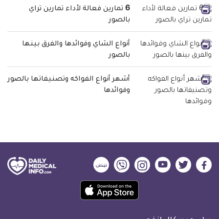
6 تمارين فعالة لأداء تمارين تراي
بالصور
أنواع الشاي وفوائدها والفرق بينها
بالصور
أشهر أنواع الفواكه وتصنيفاتها بالصور
وفوائدها
ديلي
ديلي
ديلي
ديلي
ديلي
ديلي
ميديكال
ميديكال
ميديكال
ميديكال
ميديكال
ميديكال
حمل
انفو
انفو
انفو
انفو
انفو
انفو
تطبيق
على
على
على
على
على
على
كل
فيسبوك
تويتر
يوتيوب
انستجرام
فايبر
نبض