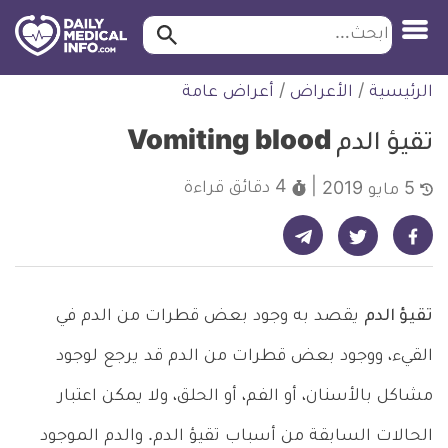
ابحث…
ابحث
معلومة
لتخطي
الرئيسية
/
الأعراض
/
أعراض عامة
طبية
لمحتوى
موثقة
تقيؤ الدم Vomiting blood
4 دقائق
قراءة
5 مايو 2019
شارك على تيليجرام - ديلي ميديكال انفو
شارك على فيسبوك - ديلي ميديكال انفو
شارك على تويتر - ديلي ميديكال انفو
تقيؤ الدم
يقصد به وجود بعض قطرات من الدم في
القيء، ووجود بعض قطرات من الدم قد يرجع لوجود
مشاكل بالأسنان، أو الفم، أو الحلق، ولا يمكن اعتبار
الحالات السابقة من أسباب تقيؤ الدم. والدم الموجود